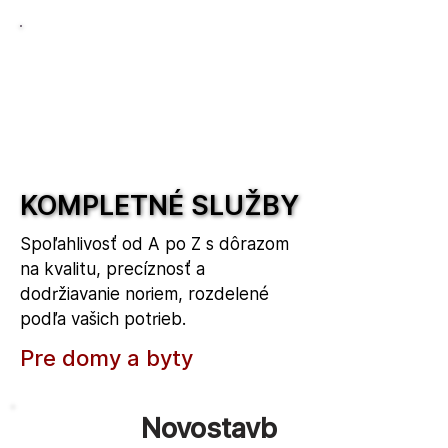
Získajte rýchly cenový
odhad
Ozveme sa Vám do 24 hodín s
KOMPLETNÉ SLUŽBY
KOMPLETNÉ SLUŽBY
predloženým odhadom.
Spoľahlivosť od A po Z s dôrazom
na kvalitu, precíznosť a
dodržiavanie noriem, rozdelené
podľa vašich potrieb.
Pre domy a byty
Novostavb