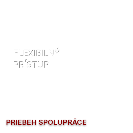
Naša práca končí až vtedy,
keď ste vy, náš
zákazník,
maximálne
spokojný
s
výsledkom.
FLEXIBILNÝ
PRÍSTUP
PRIEBEH SPOLUPRÁCE