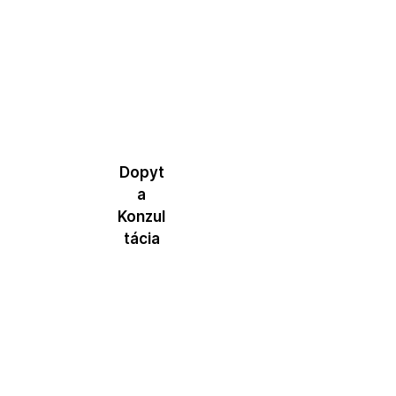
1
Dopyt
a
Konzul
tácia