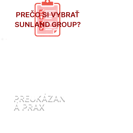
PREČO SI VYBRAŤ
SUNLAND GROUP?
Pracujeme na projektoch
doma aj v zahraničí,
čo
zaručuje kvalitu a istotu pri
riešení výziev.
PREUKÁZAN
Á PRAX