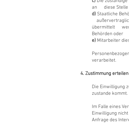
c)
Die zuständige 
an diese Stelle 
d)
Staatliche Beh
außervertraglich
übermittelt werd
Behörden oder ge
e)
Mitarbeiter di
Personenbezogene
verarbeitet.
4. Zustimmung erteilen
Die Einwilligung 
zustande kommt.
Im Falle eines Ve
Einwilligung nich
Anfrage des Inter