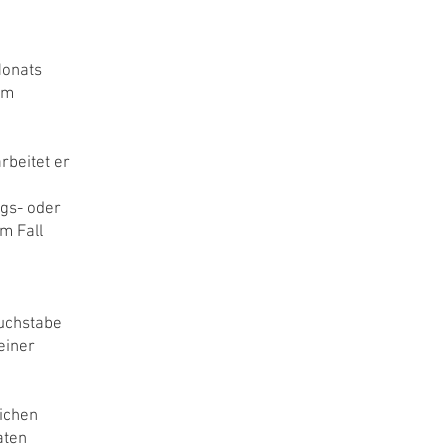
Monats
em
rbeitet er
gs- oder
m Fall
Buchstabe
einer
lichen
aten