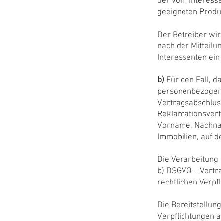
der vom Interesse
geeigneten Produk
Der Betreiber wir
nach der Mitteilu
Interessenten ein
b)
Für den Fall, d
personenbezogene
Vertragsabschlus
Reklamationsverfa
Vorname, Nachnam
Immobilien, auf d
Die Verarbeitung 
b) DSGVO – Vertra
rechtlichen Verpfl
Die Bereitstellun
Verpflichtungen a