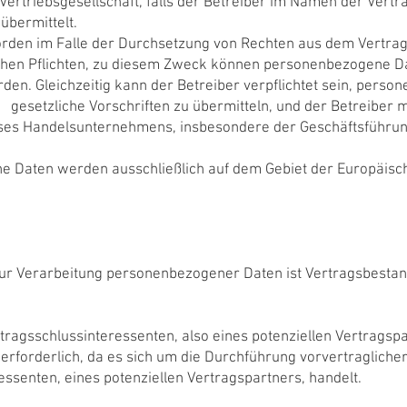
Vertriebsgesellschaft, falls der Betreiber im Namen der Vertr
übermittelt.
örden im Falle der Durchsetzung von Rechten aus dem Vertr
en Pflichten, zu diesem Zweck können personenbezogene Da
en. Gleichzeitig kann der Betreiber verpflichtet sein, pers
setzliche Vorschriften zu übermitteln, und der Betreiber m
eses Handelsunternehmens, insbesondere der Geschäftsführu
 Daten werden ausschließlich auf dem Gebiet der Europäisc
zur Verarbeitung personenbezogener Daten ist Vertragsbestand
rtragsschlussinteressenten, also eines potenziellen Vertragspar
t erforderlich, da es sich um die Durchführung vorvertraglic
essenten, eines potenziellen Vertragspartners, handelt.