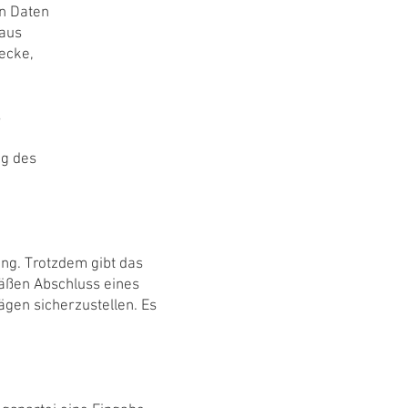
en Daten
 aus
ecke,
s
ng des
ng. Trotzdem gibt das
äßen Abschluss eines
ägen sicherzustellen. Es