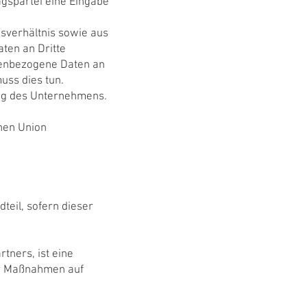
agspartei eine Eingabe
agsverhältnis sowie aus
ten an Dritte
onenbezogene Daten an
uss dies tun.
ng des Unternehmens.
hen Union
teil, sofern dieser
tners, ist eine
her Maßnahmen auf