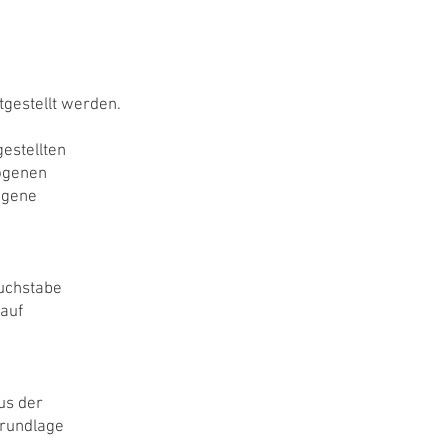
tgestellt werden.
estellten
zogenen
ogene
Buchstabe
auf
us der
Grundlage